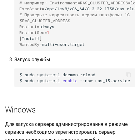
# например: Environment=RAS_CLUSTER_ADDRESS=loc
ExecStart
=
/opt/1cv8/x86_64/8.3.22.1750/ras
clust
# Проверьте корректность версии платформы 1С
$RAS_CLUSTER_ADDRESS
Restart
=
RestartSec
=
1
[
Install
]
WantedBy
=
Запуск службы
$
sudo
systemctl
daemon-reload

$
sudo
systemctl
enable
--now
Windows
Для запуска сервера администрирования в режиме
сервиса необходимо зарегистрировать сервер
администрирования в качестве службы.