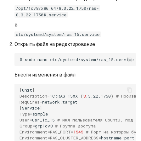
Топология ландшафта 1С
и
/opt/1cv8/x86_64/8.3.22.1750/ras-
Дополнительные катего
8.3.22.1750@.service
я
Аудит пользователей
в
Разрешенные адреса
п
etc/systemd/system/ras_15.service
о
Открыть файл на редактирование
и
$
sudo
nano
с
к
Внести изменения в файл
а
[
Unit
]
Description
=
1C:RAS
15XX
(
8
.3.22.1750
)
# Произво
Requires
=
[
Service
]
Type
=
User
=
usr_1c_15
# Имя пользователя ubuntu, под к
Group
=
grp1cv8
# Группа доступа
Environment
=
RAS_PORT
=
1545
# Порт на котором буд
Environment
=
RAS_CLUSTER_ADDRESS
=
hostname:port
#