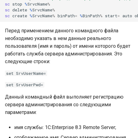
sc 
stop
%
SrvcName
%
sc 
delete
%
SrvcName
%
sc 
create
%
SrvcName
%
binPath
=
%
BinPath
%
start
=
auto
o
Перед применением данного командного файла
необходимо указать в нем данные реального
пользователя (имя и пароль) от имени которого будет
работать служба сервера администрирования. Это
следующие строки:
set SrvUserName=
set SrvUserPwd=
Данный командный файл выполняет регистрацию
сервера администрирования со следующими
параметрами:
имя службы: 1C:Enterprise 8.3 Remote Server;
отображаемое имя: Сервер администрирования