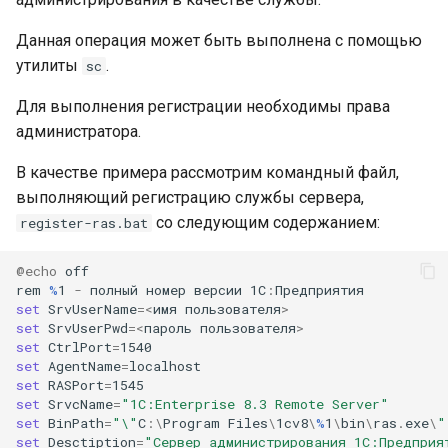
Данная операция может быть выполнена с помощью
утилиты
.
sc
Для выполнения регистрации необходимы права
администратора.
В качестве примера рассмотрим командный файл,
выполняющий регистрацию службы сервера,
со следующим содержанием:
register-ras.bat
@echo
off
rem
%
1
-
полный
номер
версии
1С
:
Предприятия
set 
SrvUserName
=<
имя
пользователя
>
set 
SrvUserPwd
=<
пароль
пользователя
>
set 
CtrlPort
=
1540
set 
AgentName
=
localhost
set 
RASPort
=
1545
set 
SrvcName
=
"1C:Enterprise 8.3 Remote Server"
set 
BinPath
=
"\"
C
:\
Program
Files
\
1cv8
\
%
1
\
bin
\
ras
.
exe
\
"
set 
Desctiption
=
"Сервер администрирования 1С:Предприя